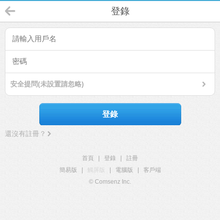
登錄
安全提問(未設置請忽略)
登錄
還沒有註冊？
首頁
|
登錄
|
註冊
簡易版
|
觸屏版
|
電腦版
|
客戶端
© Comsenz Inc.