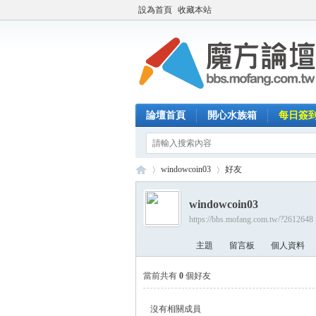
設為首頁
收藏本站
論壇首頁
開心水族箱
每日簽
windowcoin03
好友
windowcoin03
https://bbs.mofang.com.tw/?2612648
魔
›
›
主題
留言板
個人資料
當前共有
0
個好友
沒有相關成員