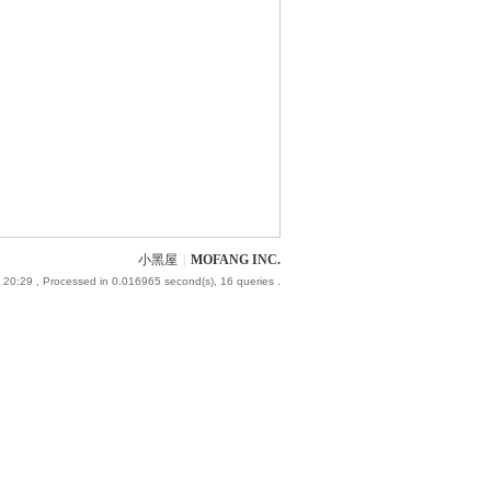
小黑屋
|
MOFANG INC.
 20:29
, Processed in 0.016965 second(s), 16 queries .