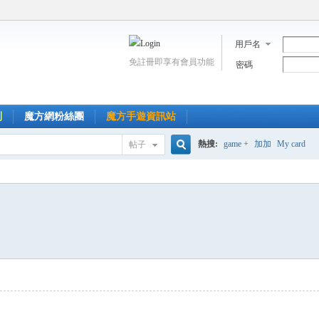
用戶名
免註冊即享有會員功能
密碼
到
魔方網粉絲團
魔方手遊資訊站
熱搜:
game +
加加
My card
帖子
搜
索