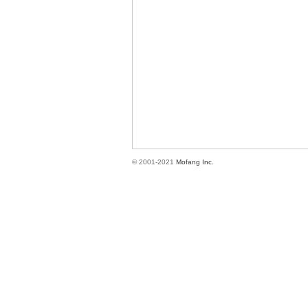
方
© 2001-2021
Mofang Inc.
網