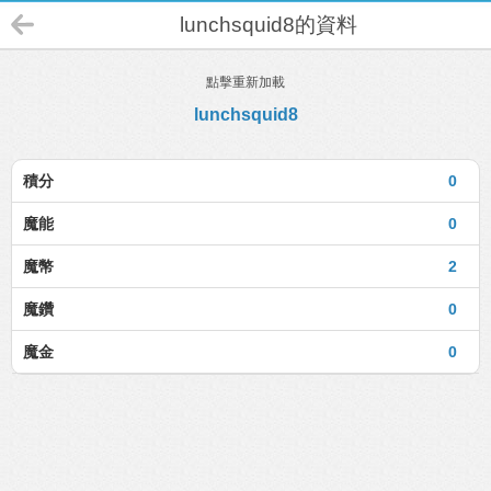
lunchsquid8的資料
點擊重新加載
lunchsquid8
積分
0
魔能
0
魔幣
2
魔鑽
0
魔金
0