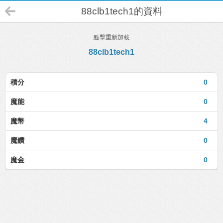
88clb1tech1的資料
點擊重新加載
88clb1tech1
積分
0
魔能
0
魔幣
4
魔鑽
0
魔金
0