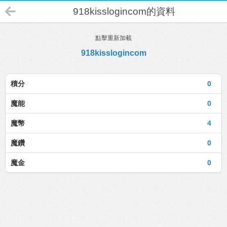
918kisslogincom的資料
點擊重新加載
918kisslogincom
積分
0
魔能
0
魔幣
4
魔鑽
0
魔金
0