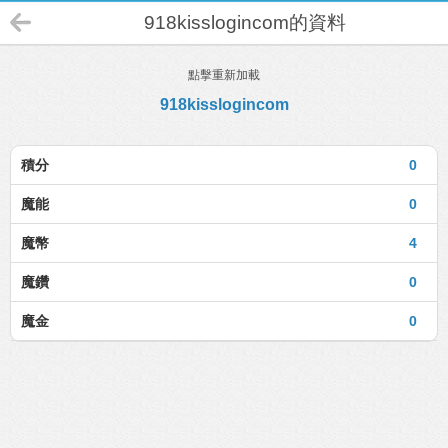
918kisslogincom的資料
點擊重新加載
918kisslogincom
積分
0
魔能
0
魔幣
4
魔鑽
0
魔金
0