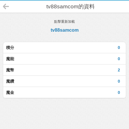
tv88samcom的資料
點擊重新加載
tv88samcom
積分
0
魔能
0
魔幣
2
魔鑽
0
魔金
0