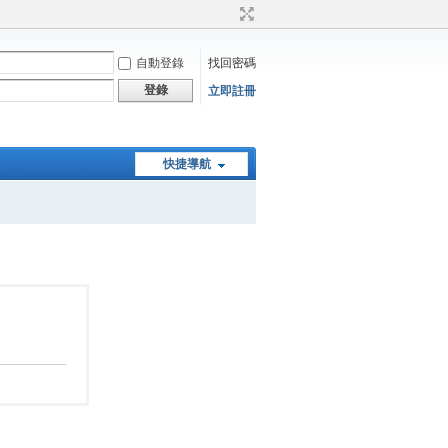
自動登錄
找回密碼
登錄
立即註冊
快捷導航