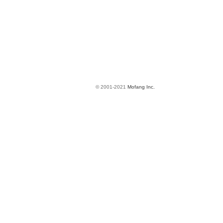
© 2001-2021
Mofang Inc.