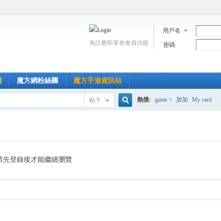
用戶名
免註冊即享有會員功能
密碼
到
魔方網粉絲團
魔方手遊資訊站
熱搜:
game +
加加
My card
帖子
搜
索
請先登錄後才能繼續瀏覽