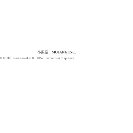
小黑屋
|
MOFANG INC.
9 18:38
, Processed in 0.010570 second(s), 5 queries .