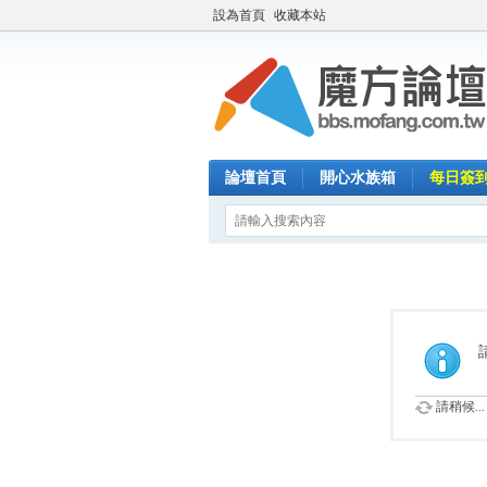
設為首頁
收藏本站
論壇首頁
開心水族箱
每日簽
請稍候...