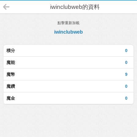
iwinclubweb的資料
點擊重新加載
iwinclubweb
積分
0
魔能
0
魔幣
9
魔鑽
0
魔金
0