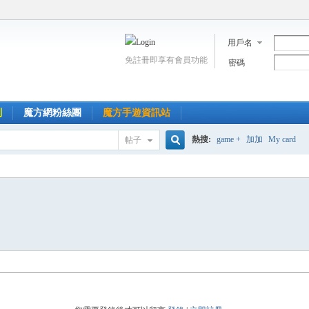
用戶名
免註冊即享有會員功能
密碼
到
魔方網粉絲團
魔方手遊資訊站
熱搜:
game +
加加
My card
帖子
搜
索