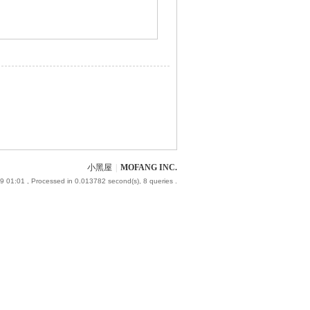
小黑屋
|
MOFANG INC.
9 01:01
, Processed in 0.013782 second(s), 8 queries .