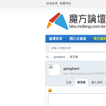
設為首頁
收藏本站
論壇首頁
開心水族箱
每日簽
gmxgbnet
留言板
gmxgbnet
https://bbs.mofang.com.tw/?2485923
魔
›
›
主題
留言板
個人資料