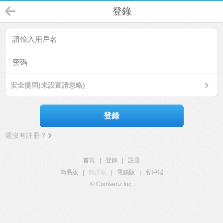
登錄
安全提問(未設置請忽略)
登錄
還沒有註冊？
首頁
|
登錄
|
註冊
簡易版
|
觸屏版
|
電腦版
|
客戶端
© Comsenz Inc.