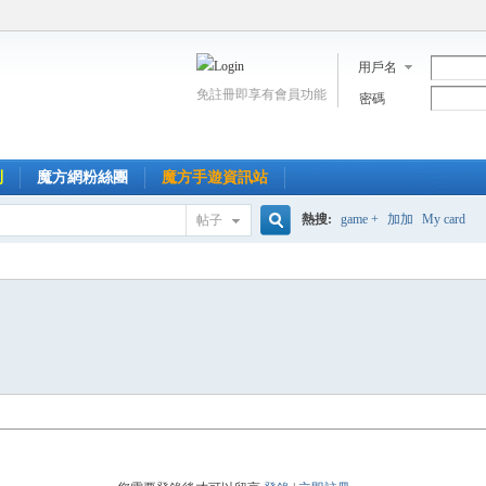
用戶名
免註冊即享有會員功能
密碼
到
魔方網粉絲團
魔方手遊資訊站
熱搜:
game +
加加
My card
帖子
搜
索