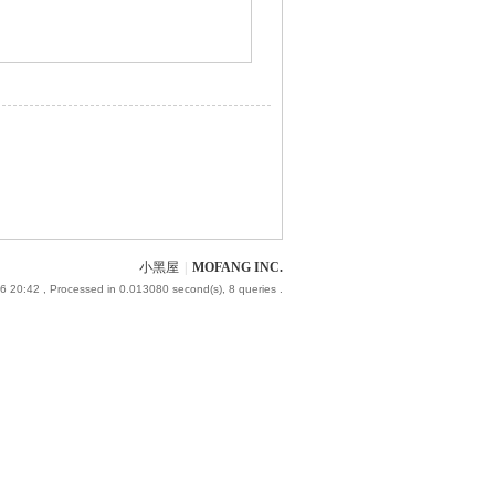
小黑屋
|
MOFANG INC.
6 20:42
, Processed in 0.013080 second(s), 8 queries .