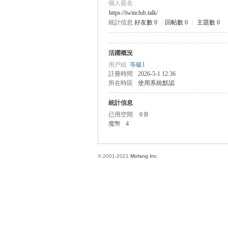
個人簽名
https://iwinclub.talk/
統計信息
好友數 0
|
回帖數 0
|
主題數 0
方
活躍概況
用戶組
等級1
註冊時間
2026-5-1 12:36
所在時區
使用系統默認
統計信息
已用空間
0 B
魔幣
4
網
© 2001-2021
Mofang Inc.