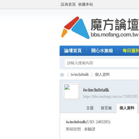
設為首頁
收藏本站
論壇首頁
開心水族箱
每日簽
iwinclubtalk
個人資料
iwinclubtalk
https://bbs.mofang.com.tw/?2483285
魔
›
›
主題
留言板
個人資料
iwinclubtalk
(UID: 2483285)
郵箱狀態
未驗證