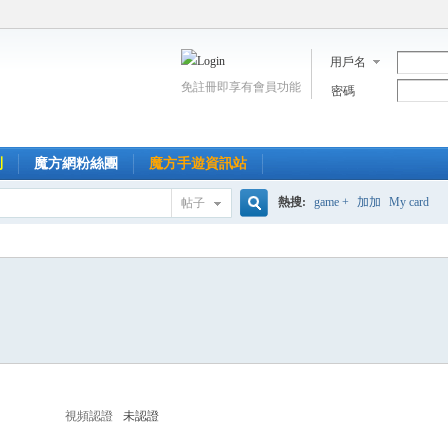
用戶名
免註冊即享有會員功能
密碼
到
魔方網粉絲團
魔方手遊資訊站
熱搜:
game +
加加
My card
帖子
搜
索
視頻認證
未認證