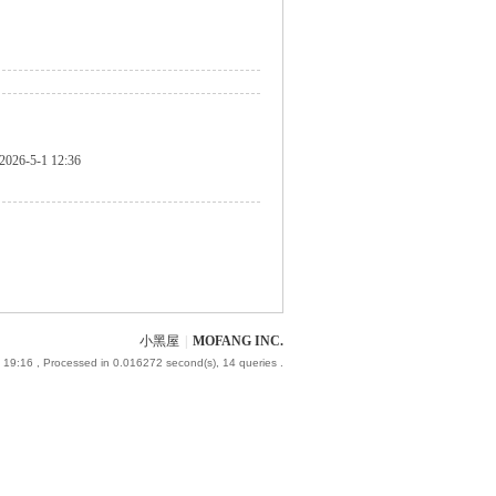
2026-5-1 12:36
小黑屋
|
MOFANG INC.
 19:16
, Processed in 0.016272 second(s), 14 queries .