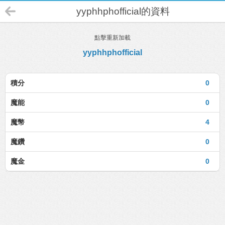
yyphhphofficial的資料
點擊重新加載
yyphhphofficial
積分
0
魔能
0
魔幣
4
魔鑽
0
魔金
0