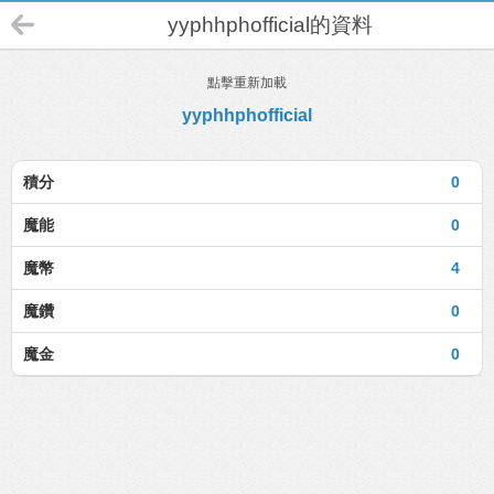
yyphhphofficial的資料
點擊重新加載
yyphhphofficial
積分
0
魔能
0
魔幣
4
魔鑽
0
魔金
0