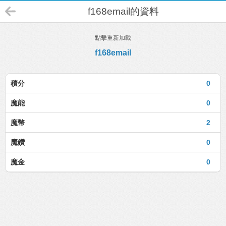
f168email的資料
點擊重新加載
f168email
積分
0
魔能
0
魔幣
2
魔鑽
0
魔金
0