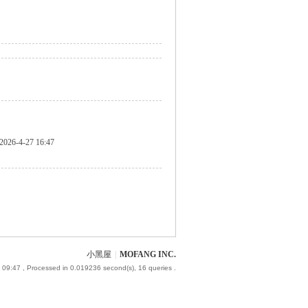
2026-4-27 16:47
小黑屋
|
MOFANG INC.
 09:47
, Processed in 0.019236 second(s), 16 queries .