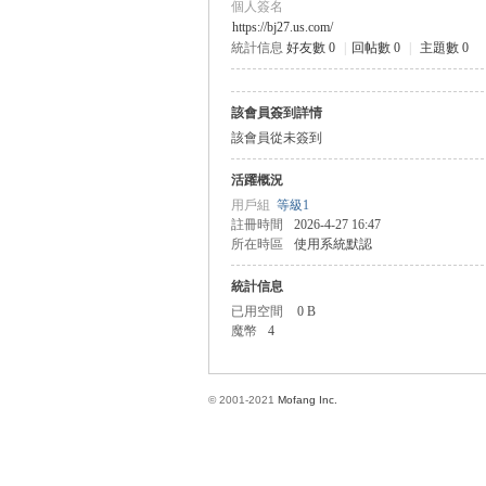
個人簽名
https://bj27.us.com/
統計信息
好友數 0
|
回帖數 0
|
主題數 0
方
該會員簽到詳情
該會員從未簽到
活躍概況
用戶組
等級1
註冊時間
2026-4-27 16:47
所在時區
使用系統默認
統計信息
網
已用空間
0 B
魔幣
4
© 2001-2021
Mofang Inc.