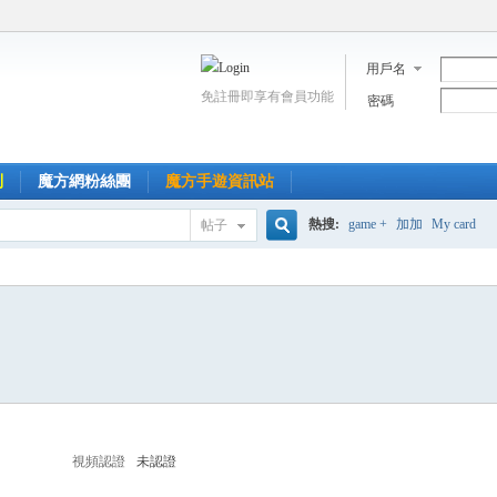
用戶名
免註冊即享有會員功能
密碼
到
魔方網粉絲團
魔方手遊資訊站
熱搜:
game +
加加
My card
帖子
搜
索
視頻認證
未認證