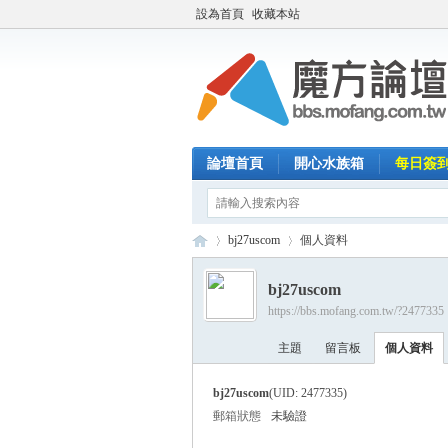
設為首頁
收藏本站
論壇首頁
開心水族箱
每日簽
bj27uscom
個人資料
bj27uscom
https://bbs.mofang.com.tw/?2477335
魔
›
›
主題
留言板
個人資料
bj27uscom
(UID: 2477335)
郵箱狀態
未驗證