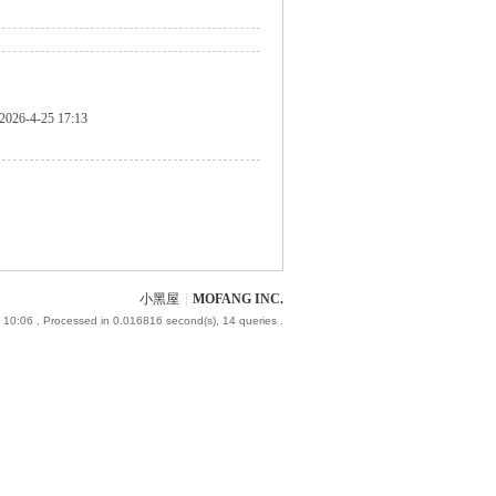
2026-4-25 17:13
小黑屋
|
MOFANG INC.
 10:06
, Processed in 0.016816 second(s), 14 queries .