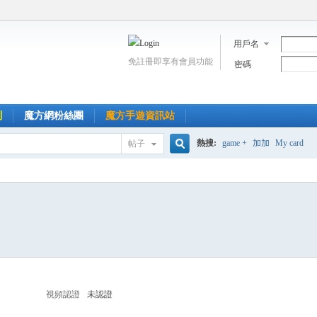
用戶名
免註冊即享有會員功能
密碼
到
魔方網粉絲團
魔方手遊資訊站
熱搜:
game +
加加
My card
帖子
搜
索
視頻認證
未認證