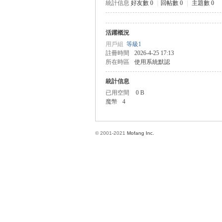
統計信息
好友數 0
|
回帖數 0
|
主題數 0
活躍概況
方
用戶組
等級1
註冊時間
2026-4-25 17:13
所在時區
使用系統默認
統計信息
已用空間
0 B
魔幣
4
© 2001-2021
Mofang Inc.
網