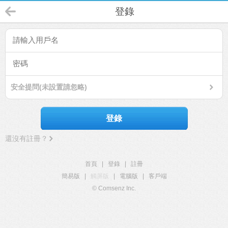
登錄
安全提問(未設置請忽略)
登錄
還沒有註冊？
首頁
|
登錄
|
註冊
簡易版
|
觸屏版
|
電腦版
|
客戶端
© Comsenz Inc.