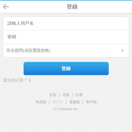
登錄
安全提問(未設置請忽略)
登錄
還沒有註冊？
首頁
|
登錄
|
註冊
簡易版
|
觸屏版
|
電腦版
|
客戶端
© Comsenz Inc.