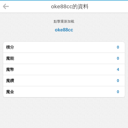
oke88cc的資料
點擊重新加載
oke88cc
積分
0
魔能
0
魔幣
4
魔鑽
0
魔金
0