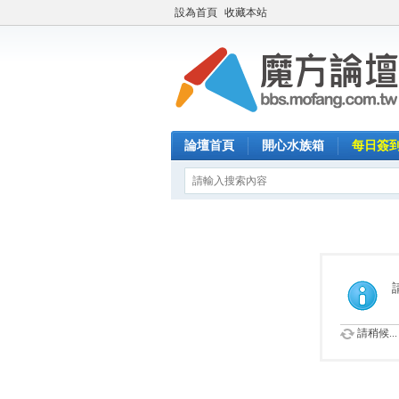
設為首頁
收藏本站
論壇首頁
開心水族箱
每日簽
請稍候...