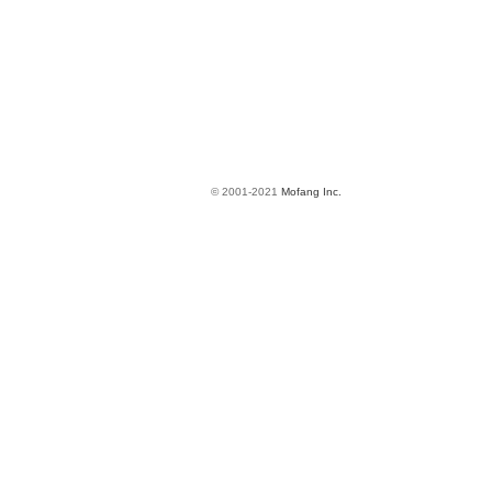
© 2001-2021
Mofang Inc.