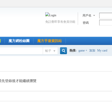
用戶名
免註冊即享有會員功能
密碼
到
魔方網粉絲團
魔方手遊資訊站
熱搜:
game +
加加
My card
帖子
搜
索
請先登錄後才能繼續瀏覽