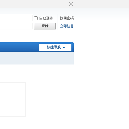
自動登錄
找回密碼
登錄
立即註冊
快捷導航