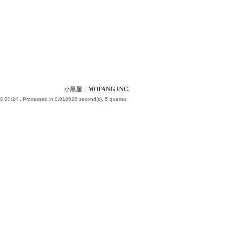
小黑屋
|
MOFANG INC.
8 00:24
, Processed in 0.010626 second(s), 5 queries .