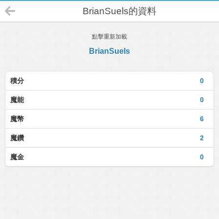
BrianSuels的資料
點擊重新加載
BrianSuels
積分
0
魔能
0
魔幣
6
魔鑽
2
魔金
0