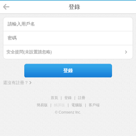
登錄
安全提問(未設置請忽略)
登錄
還沒有註冊？
首頁
|
登錄
|
註冊
簡易版
|
觸屏版
|
電腦版
|
客戶端
© Comsenz Inc.