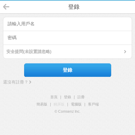
登錄
安全提問(未設置請忽略)
登錄
還沒有註冊？
首頁
|
登錄
|
註冊
簡易版
|
觸屏版
|
電腦版
|
客戶端
© Comsenz Inc.