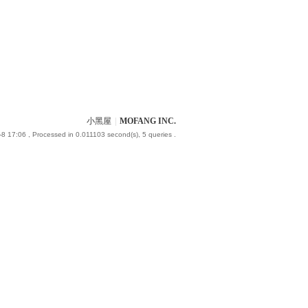
小黑屋
|
MOFANG INC.
-8 17:06
, Processed in 0.011103 second(s), 5 queries .