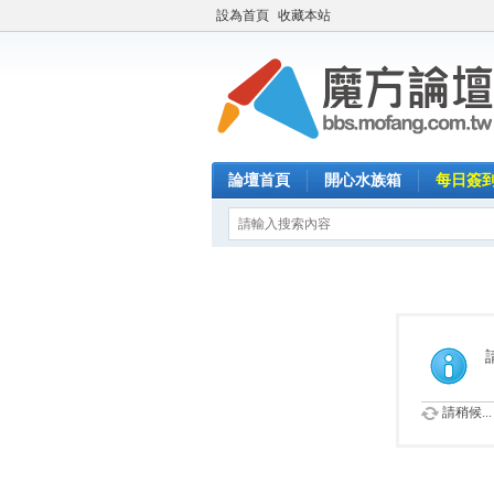
設為首頁
收藏本站
論壇首頁
開心水族箱
每日簽
請稍候...