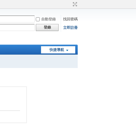
自動登錄
找回密碼
登錄
立即註冊
快捷導航