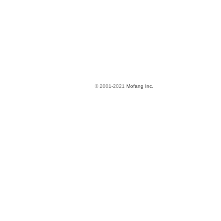
© 2001-2021
Mofang Inc.