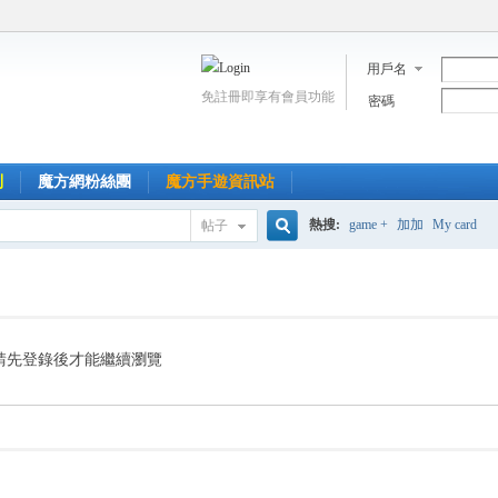
用戶名
免註冊即享有會員功能
密碼
到
魔方網粉絲團
魔方手遊資訊站
熱搜:
game +
加加
My card
帖子
搜
索
請先登錄後才能繼續瀏覽