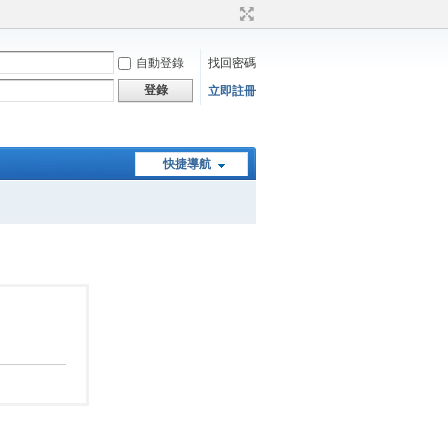
自動登錄
找回密碼
登錄
立即註冊
快捷導航