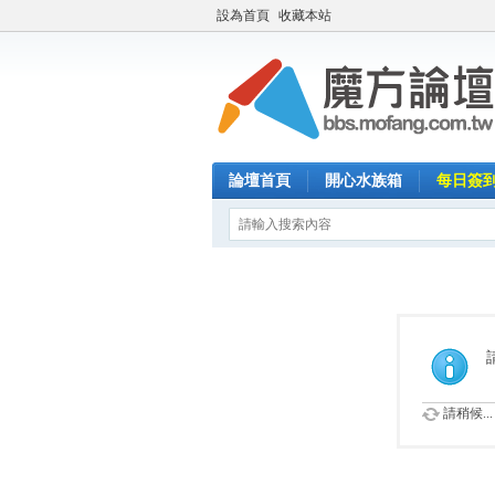
設為首頁
收藏本站
論壇首頁
開心水族箱
每日簽
請稍候...