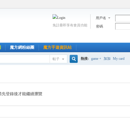
用戶名
免註冊即享有會員功能
密碼
到
魔方網粉絲團
魔方手遊資訊站
熱搜:
game +
加加
My card
帖子
搜
索
請先登錄後才能繼續瀏覽