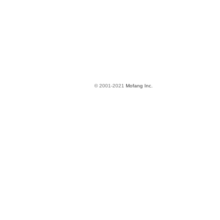
© 2001-2021
Mofang Inc.