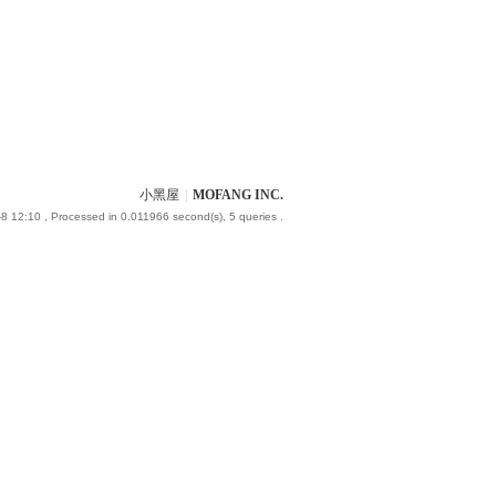
小黑屋
|
MOFANG INC.
8 12:10
, Processed in 0.011966 second(s), 5 queries .