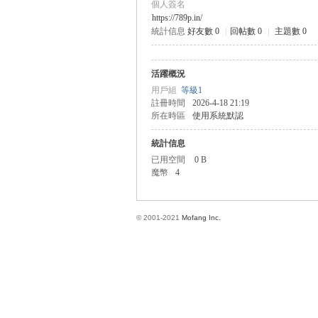
個人簽名
https://789p.in/
統計信息
好友數 0
|
回帖數 0
|
主題數 0
方
活躍概況
用戶組
等級1
註冊時間
2026-4-18 21:19
所在時區
使用系統默認
統計信息
已用空間
0 B
魔幣
4
網
© 2001-2021
Mofang Inc.