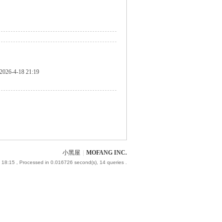
2026-4-18 21:19
小黑屋
|
MOFANG INC.
 18:15
, Processed in 0.016726 second(s), 14 queries .