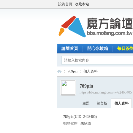
設為首頁
收藏本站
論壇首頁
開心水族箱
每日簽
789pin
個人資料
789pin
https://bbs.mofang.com.tw/?2463405
魔
›
›
主題
留言板
個人資料
789pin
(UID: 2463405)
郵箱狀態
未驗證