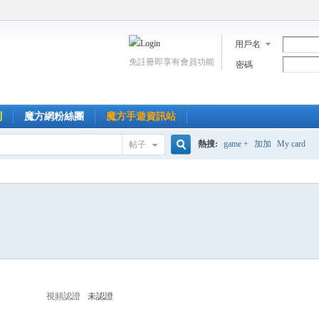
用戶名
免註冊即享有會員功能
密碼
到
魔方網粉絲團
魔方手遊資訊站
熱搜:
game +
加加
My card
帖子
搜
索
視頻認證
未認證