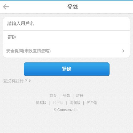
登錄
安全提問(未設置請忽略)
登錄
還沒有註冊？
首頁
|
登錄
|
註冊
簡易版
|
觸屏版
|
電腦版
|
客戶端
© Comsenz Inc.