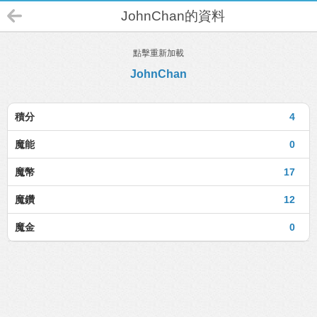
JohnChan的資料
點擊重新加載
JohnChan
積分
4
魔能
0
魔幣
17
魔鑽
12
魔金
0