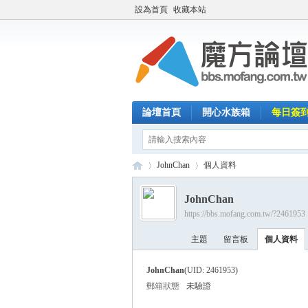
設為首頁
收藏本站
論壇首頁
開心水族箱
每日簽
JohnChan
個人資料
JohnChan
https://bbs.mofang.com.tw/?2461953
魔
›
›
主題
留言板
個人資料
JohnChan
(UID: 2461953)
郵箱狀態
未驗證