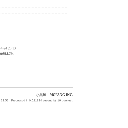
-4-24 23:13
系統默認
小黑屋
|
MOFANG INC.
 22:52
, Processed in 0.021324 second(s), 16 queries .