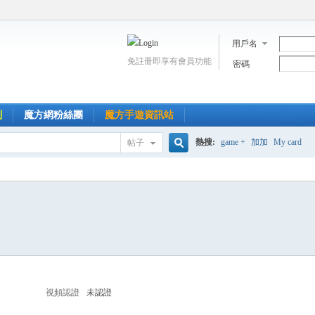
用戶名
免註冊即享有會員功能
密碼
到
魔方網粉絲團
魔方手遊資訊站
熱搜:
game +
加加
My card
帖子
搜
索
視頻認證
未認證