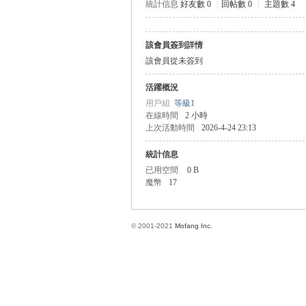
統計信息
好友數 0
|
回帖數 0
|
主題數 4
該會員簽到詳情
方
該會員從未簽到
活躍概況
用戶組
等級1
在線時間
2 小時
上次活動時間
2026-4-24 23:13
統計信息
已用空間
0 B
魔幣
17
網
© 2001-2021
Mofang Inc.