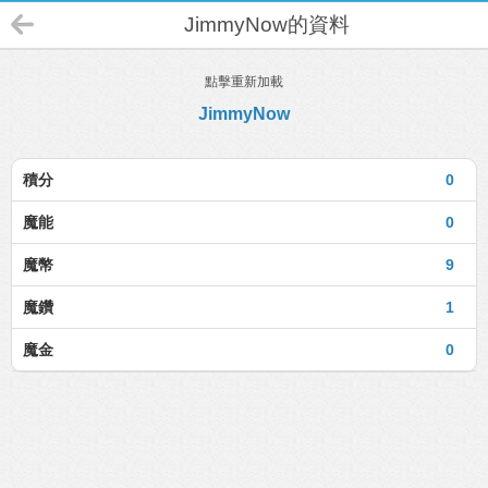
JimmyNow的資料
點擊重新加載
JimmyNow
積分
0
魔能
0
魔幣
9
魔鑽
1
魔金
0