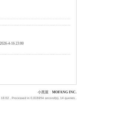
2026-4-16 23:00
小黑屋
|
MOFANG INC.
 16:02
, Processed in 0.016954 second(s), 14 queries .