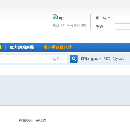
用戶名
免註冊即享有會員功能
密碼
到
魔方網粉絲團
魔方手遊資訊站
熱搜:
game +
加加
My card
帖子
搜
索
視頻認證
未認證