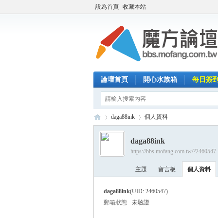
設為首頁
收藏本站
論壇首頁
開心水族箱
每日簽
daga88ink
個人資料
daga88ink
https://bbs.mofang.com.tw/?2460547
魔
›
›
主題
留言板
個人資料
daga88ink
(UID: 2460547)
郵箱狀態
未驗證