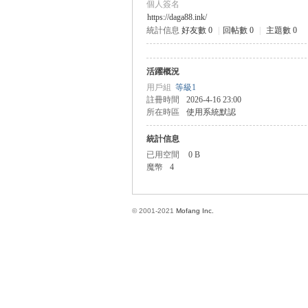
個人簽名
https://daga88.ink/
統計信息
好友數 0
|
回帖數 0
|
主題數 0
方
活躍概況
用戶組
等級1
註冊時間
2026-4-16 23:00
所在時區
使用系統默認
統計信息
已用空間
0 B
魔幣
4
網
© 2001-2021
Mofang Inc.