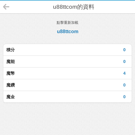
u88ttcom的資料
點擊重新加載
u88ttcom
積分
0
魔能
0
魔幣
4
魔鑽
0
魔金
0