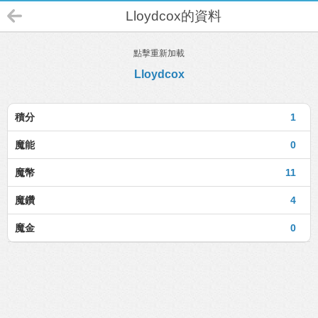
Lloydcox的資料
點擊重新加載
Lloydcox
積分
1
魔能
0
魔幣
11
魔鑽
4
魔金
0