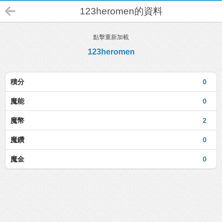
123heromen的資料
點擊重新加載
123heromen
積分
0
魔能
0
魔幣
2
魔鑽
0
魔金
0