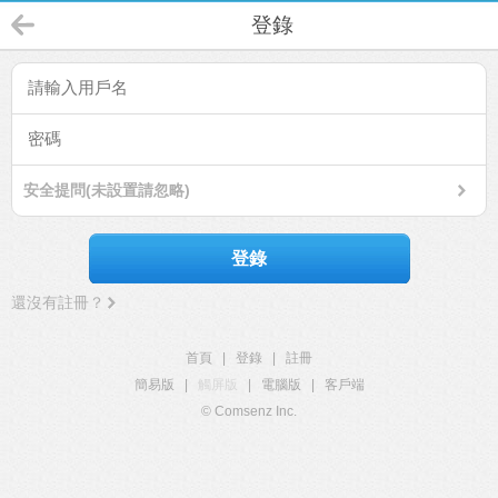
登錄
安全提問(未設置請忽略)
登錄
還沒有註冊？
首頁
|
登錄
|
註冊
簡易版
|
觸屏版
|
電腦版
|
客戶端
© Comsenz Inc.