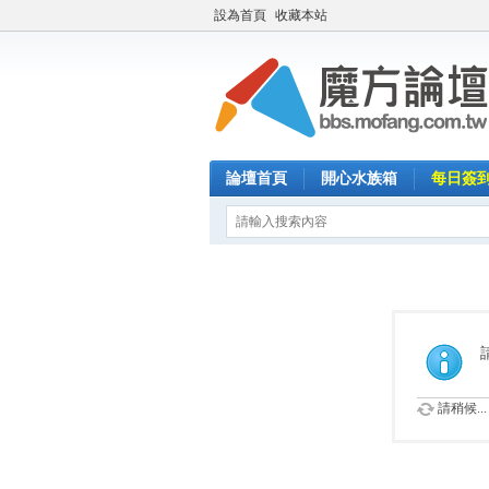
設為首頁
收藏本站
論壇首頁
開心水族箱
每日簽
請稍候...