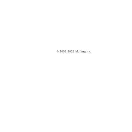
© 2001-2021
Mofang Inc.