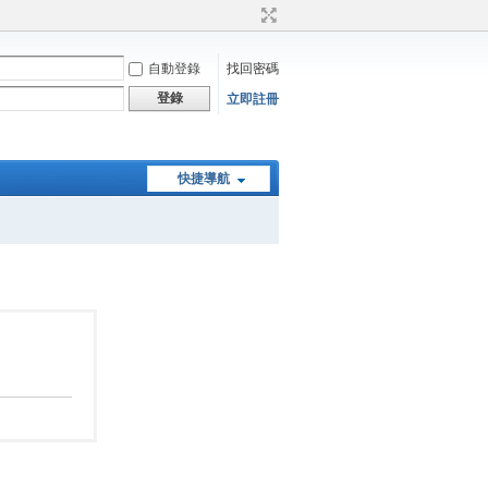
自動登錄
找回密碼
登錄
立即註冊
快捷導航