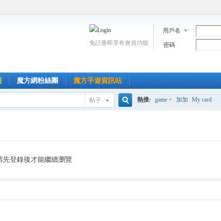
用戶名
免註冊即享有會員功能
密碼
到
魔方網粉絲團
魔方手遊資訊站
熱搜:
game +
加加
My card
帖子
搜
索
請先登錄後才能繼續瀏覽