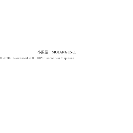
小黑屋
|
MOFANG INC.
9 20:36
, Processed in 0.010235 second(s), 5 queries .