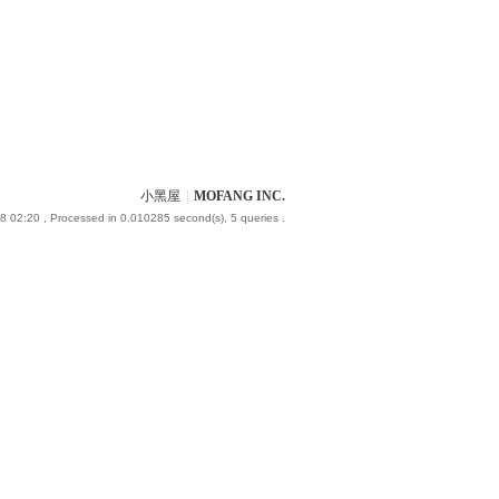
小黑屋
|
MOFANG INC.
8 02:20
, Processed in 0.010285 second(s), 5 queries .