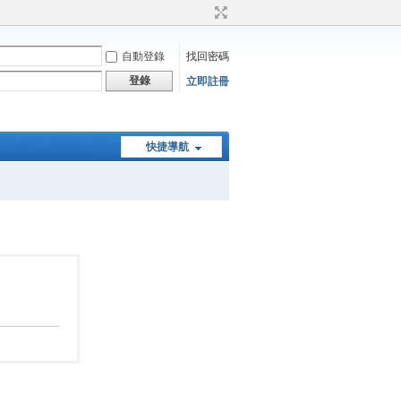
自動登錄
找回密碼
登錄
立即註冊
快捷導航