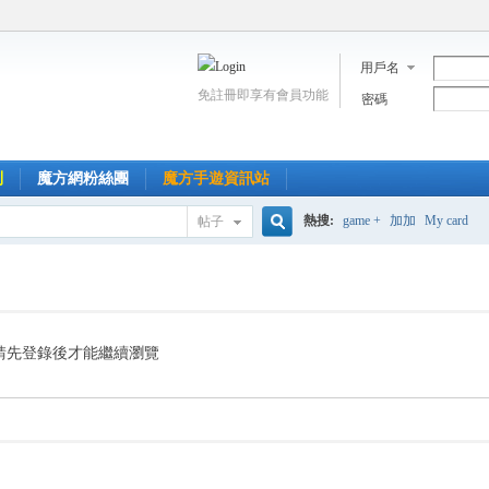
用戶名
免註冊即享有會員功能
密碼
到
魔方網粉絲團
魔方手遊資訊站
熱搜:
game +
加加
My card
帖子
搜
索
請先登錄後才能繼續瀏覽