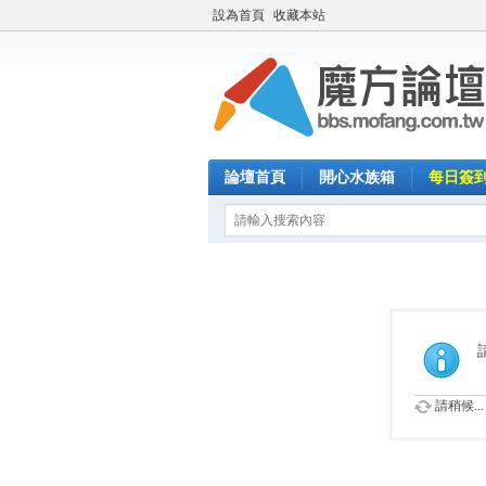
設為首頁
收藏本站
論壇首頁
開心水族箱
每日簽
請稍候...