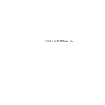
© 2001-2021
Mofang Inc.