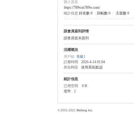
個人簽名
https://789win789w.com/
統計信息
好友數 0
|
回帖數 0
|
主題數 0
方
該會員簽到詳情
該會員從未簽到
活躍概況
用戶組
等級1
註冊時間
2026-4-14 01:04
所在時區
使用系統默認
統計信息
網
已用空間
0 B
魔幣
2
© 2001-2021
Mofang Inc.