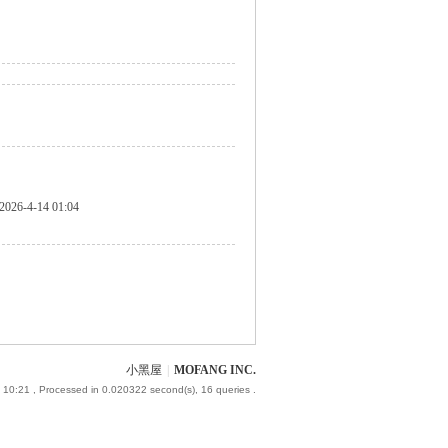
2026-4-14 01:04
小黑屋
|
MOFANG INC.
 10:21
, Processed in 0.020322 second(s), 16 queries .