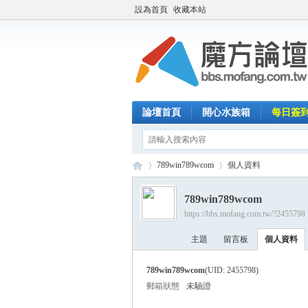
設為首頁
收藏本站
論壇首頁
開心水族箱
每日簽
789win789wcom
個人資料
789win789wcom
https://bbs.mofang.com.tw/?2455798
魔
›
›
主題
留言板
個人資料
789win789wcom
(UID: 2455798)
郵箱狀態
未驗證