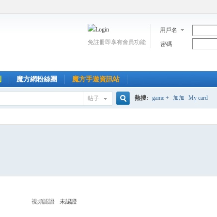
用戶名
免註冊即享有會員功能
密碼
到
魔方網粉絲團
魔方手遊資訊站
熱搜:
game +
加加
My card
帖子
搜
索
視頻認證
未認證