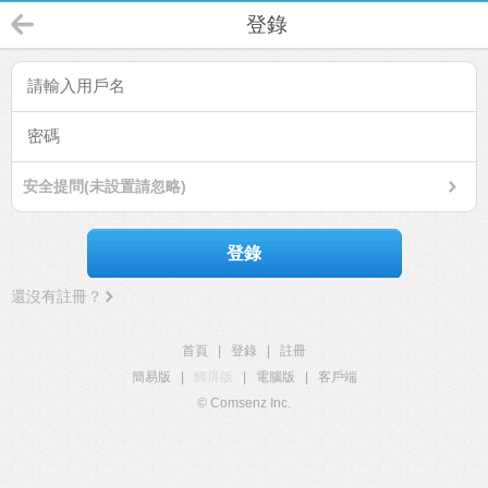
登錄
安全提問(未設置請忽略)
登錄
還沒有註冊？
首頁
|
登錄
|
註冊
簡易版
|
觸屏版
|
電腦版
|
客戶端
© Comsenz Inc.