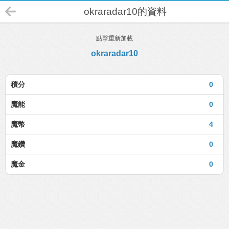
okraradar10的資料
點擊重新加載
okraradar10
積分
0
魔能
0
魔幣
4
魔鑽
0
魔金
0