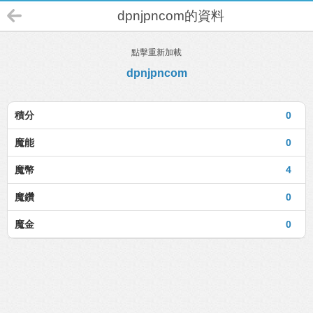
dpnjpncom的資料
點擊重新加載
dpnjpncom
積分
0
魔能
0
魔幣
4
魔鑽
0
魔金
0