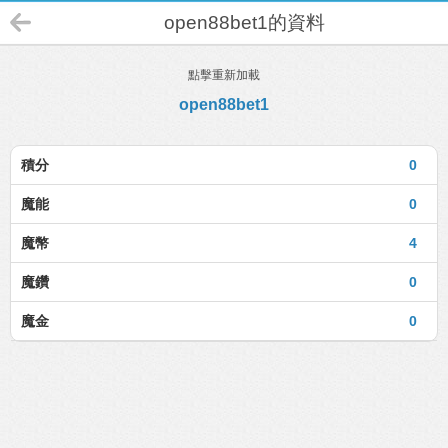
open88bet1的資料
點擊重新加載
open88bet1
積分
0
魔能
0
魔幣
4
魔鑽
0
魔金
0