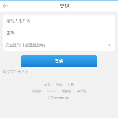
登錄
安全提問(未設置請忽略)
登錄
還沒有註冊？
首頁
|
登錄
|
註冊
簡易版
|
觸屏版
|
電腦版
|
客戶端
© Comsenz Inc.