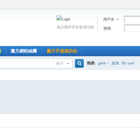
用戶名
免註冊即享有會員功能
密碼
到
魔方網粉絲團
魔方手遊資訊站
熱搜:
game +
加加
My card
帖子
搜
索