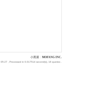
小黑屋
|
MOFANG INC.
 05:27
, Processed in 0.017514 second(s), 16 queries .