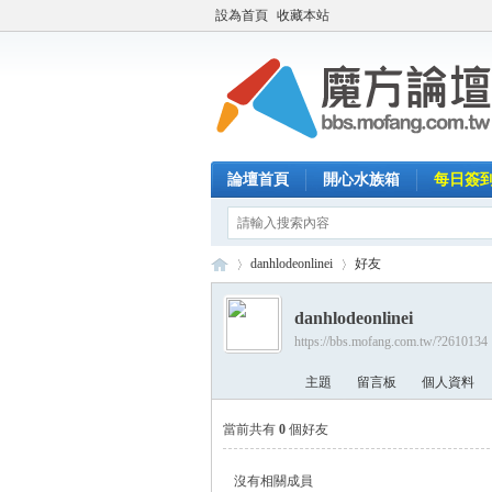
設為首頁
收藏本站
論壇首頁
開心水族箱
每日簽
danhlodeonlinei
好友
danhlodeonlinei
https://bbs.mofang.com.tw/?2610134
魔
›
›
主題
留言板
個人資料
當前共有
0
個好友
沒有相關成員