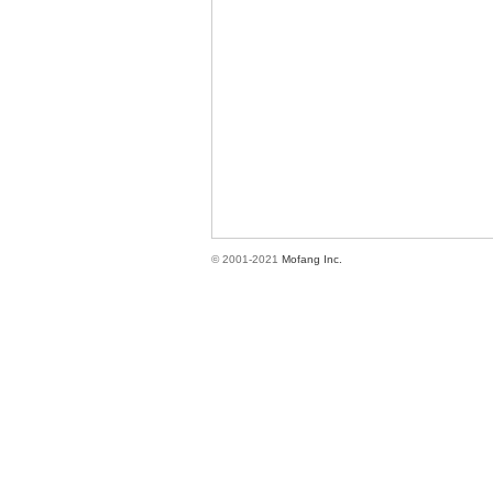
方
© 2001-2021
Mofang Inc.
網