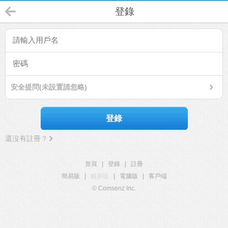
登錄
安全提問(未設置請忽略)
登錄
還沒有註冊？
首頁
|
登錄
|
註冊
簡易版
|
觸屏版
|
電腦版
|
客戶端
© Comsenz Inc.