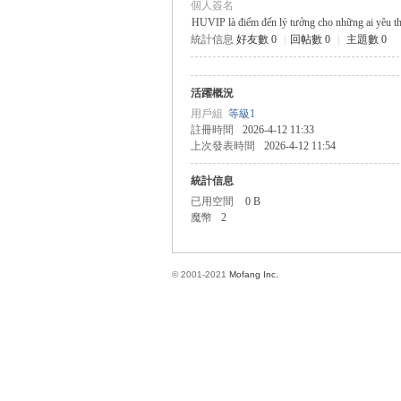
個人簽名
HUVIP là điểm đến lý tưởng cho những ai yêu thíc
統計信息
好友數 0
|
回帖數 0
|
主題數 0
方
活躍概況
用戶組
等級1
註冊時間
2026-4-12 11:33
上次發表時間
2026-4-12 11:54
統計信息
已用空間
0 B
魔幣
2
網
© 2001-2021
Mofang Inc.