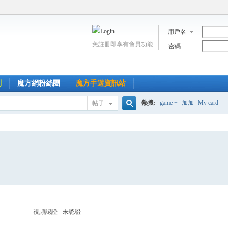
用戶名
免註冊即享有會員功能
密碼
到
魔方網粉絲團
魔方手遊資訊站
熱搜:
game +
加加
My card
帖子
搜
索
視頻認證
未認證