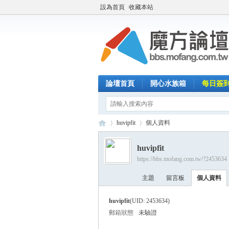
設為首頁
收藏本站
論壇首頁
開心水族箱
每日簽
huvipfit
個人資料
huvipfit
https://bbs.mofang.com.tw/?2453634
魔
›
›
主題
留言板
個人資料
huvipfit
(UID: 2453634)
郵箱狀態
未驗證