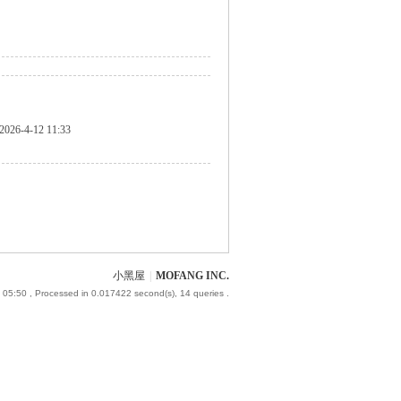
2026-4-12 11:33
小黑屋
|
MOFANG INC.
 05:50
, Processed in 0.017422 second(s), 14 queries .