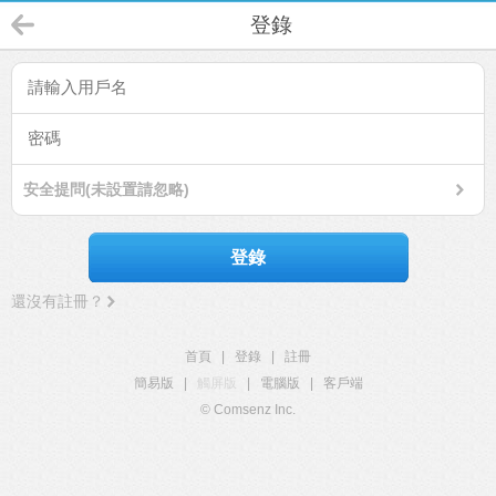
登錄
安全提問(未設置請忽略)
登錄
還沒有註冊？
首頁
|
登錄
|
註冊
簡易版
|
觸屏版
|
電腦版
|
客戶端
© Comsenz Inc.