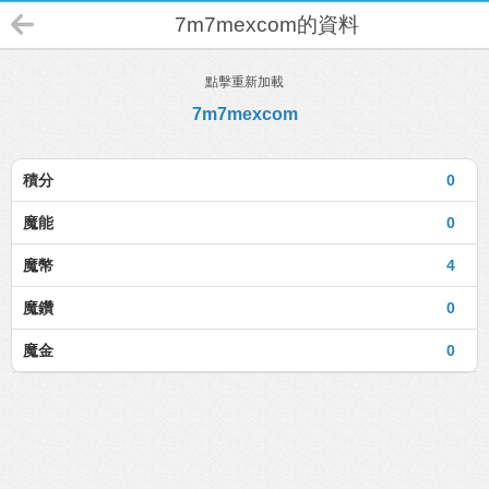
7m7mexcom的資料
點擊重新加載
7m7mexcom
積分
0
魔能
0
魔幣
4
魔鑽
0
魔金
0